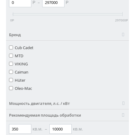
–
Р
Р
0
297000
Р
Р
Бренд
Cub Cadet
MTD
VIKING
Caiman
Hüter
Oleo-Mac
Мощность двигателя, л.с. / кВт
Рекомендуемая площадь обработки
кв.м.
–
кв.м.