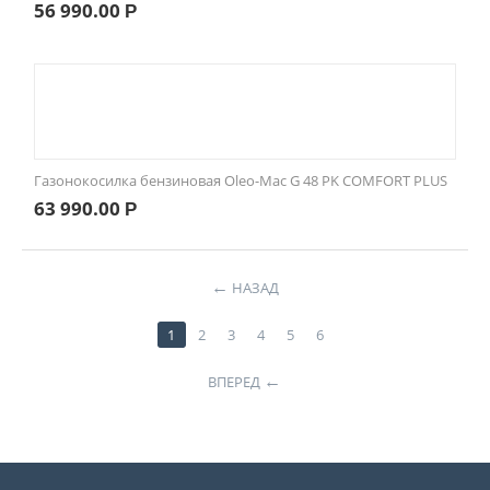
56 990.00
Р
Газонокосилка бензиновая Oleo-Mac G 48 PK COMFORT PLUS
63 990.00
Р
НАЗАД
1
2
3
4
5
6
ВПЕРЕД