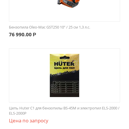
Бензопила Oleo-Mac GST250 10” / 25 см 1,3 л.с.
76 990.00
Р
Цепь Huter С1 для бензопилы BS-45M и электропил ELS-2000 /
ELS-2000P
Цена по запросу