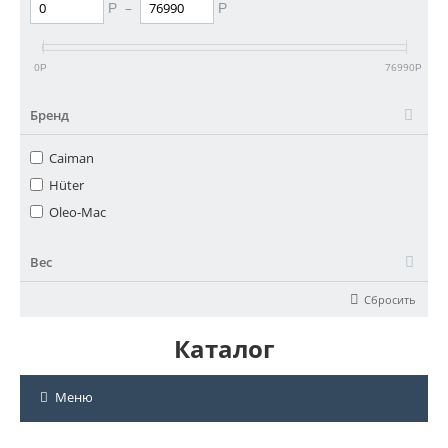
–
Р
Р
0
76990
Р
Р
Бренд
Caiman
Hüter
Oleo-Mac
Вес
Сбросить
Каталог
Меню