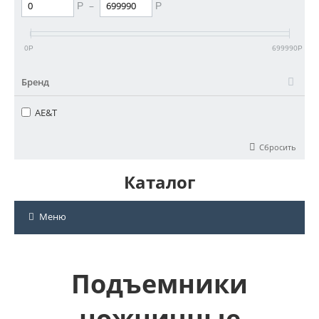
–
Р
Р
0
699990
Р
Р
Бренд
AE&T
Сбросить
Каталог
Меню
Подъемники
ножничные