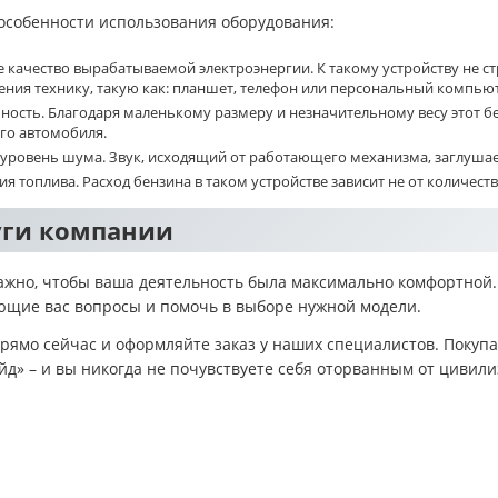
особенности использования оборудования:
 качество вырабатываемой электроэнергии. К такому устройству не 
ния технику, такую как: планшет, телефон или персональный компью
ость. Благодаря маленькому размеру и незначительному весу этот 
го автомобиля.
уровень шума. Звук, исходящий от работающего механизма, заглуша
я топлива. Расход бензина в таком устройстве зависит не от количеств
уги компании
ажно, чтобы ваша деятельность была максимально комфортной.
ющие вас вопросы и помочь в выборе нужной модели.
прямо сейчас и оформляйте заказ у наших специалистов. Поку
д» – и вы никогда не почувствуете себя оторванным от цивили