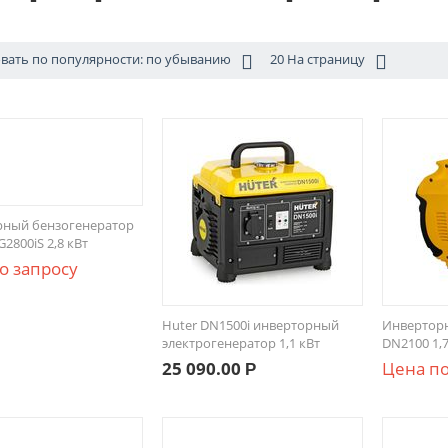
вать по популярности: по убыванию
20 На страницу
рный бензогенератор
2800iS 2,8 кВт
о запросу
Huter DN1500i инверторный
Инверторн
электрогенератор 1,1 кВт
DN2100 1,7
25 090.00
Цена по
Р