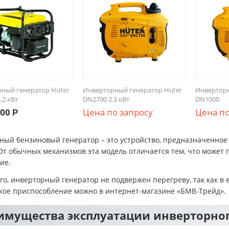
ный генератор Huter
Инверторный генератор Huter
Инверторн
,2 кВт
DN2700 2.3 кВт
DN1000
.00
Цена по запросу
Цена по
Р
ный бензиновый генератор – это устройство, предназначенно
От обычных механизмов эта модель отличается тем, что может 
ие.
го, инверторный генератор не подвержен перегреву, так как в 
акое приспособление можно в интернет-магазине «БМВ-Трейд».
имущества эксплуатации инверторног