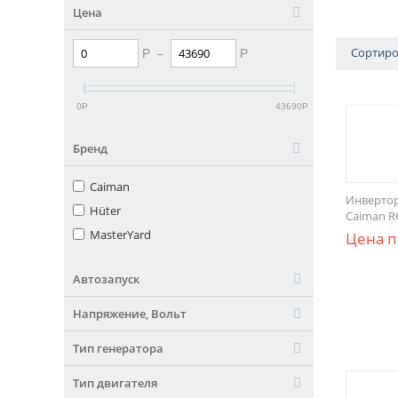
Цена
–
Сортиро
Р
Р
0
43690
Р
Р
Бренд
Caiman
Инверто
Hüter
Caiman RG
MasterYard
Цена п
Автозапуск
Напряжение, Вольт
Тип генератора
Тип двигателя