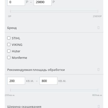
–
Р
Р
0
29890
Р
Р
Бренд
STIHL
VIKING
Hüter
Monferme
Рекомендуемая площадь обработки
кв.м.
–
кв.м.
200
кв.м.
800
кв.м.
Ширина скашивания