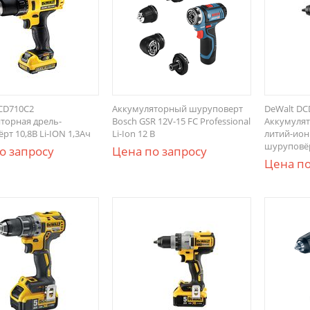
CD710C2
Аккумуляторный шуруповерт
DeWalt DC
торная дрель-
Bosch GSR 12V-15 FC Professional
Аккумулят
рт 10,8В Li-ION 1,3Ач
Li-Ion 12 В
литий-ион
шуруповёрт
о запросу
Цена по запросу
Цена по