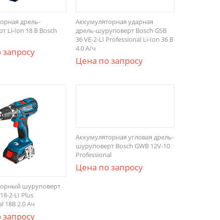
орная дрель-
Аккумуляторная ударная
 Li-Ion 18 В Bosch
дрель-шуруповерт Bosch GSB
36 VE-2-LI Professional Li-Ion 36 В
4.0 А/ч
 запросу
Цена по запросу
Аккумуляторная угловая дрель-
шуруповерт Bosch GWB 12V-10
Professional
Цена по запросу
торный шуруповерт
18-2-LI Plus
l 18В 2.0 Ач
 запросу