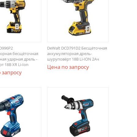
D996P2
DeWalt DCD791D2 Бесщёточная
орная бесщёточная
аккумуляторная дрель-
ная ударная дрель -
шуруповёрт 18В Li-ION 2Ач
 18В XR Li-Ion
Цена по запросу
 запросу