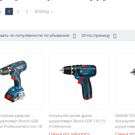
Д
1
2
3
ВПЕРЕД
вать по популярности: по убыванию
20 На страницу
торная ударная
Аккумуляторная дрель-
DeWalt DC
руповерт Bosch GSB
шуруповерт Bosch GSR 12V-15
Aккумулят
us Professional Li-Ion 18
Professional
шуруповёр
Цена по запросу
Цена по