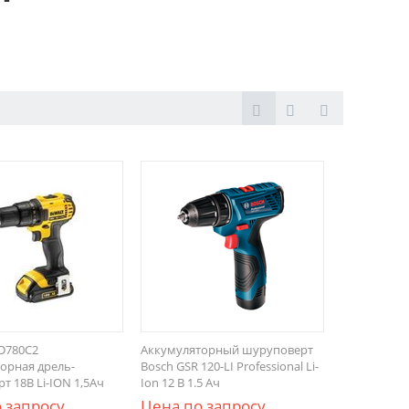
D780C2
Аккумуляторный шуруповерт
орная дрель-
Bosch GSR 120-LI Professional Li-
т 18В Li-ION 1,5Ач
Ion 12 В 1.5 Aч
 запросу
Цена по запросу