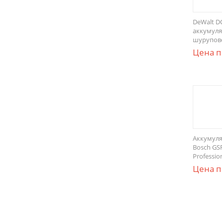
DeWalt D
аккумуля
шуруповё
Цена п
Аккумул
Bosch GSR
Profession
Цена п