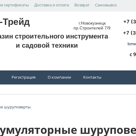
е сертификаты
Доставка и оплата
Возврат
Самовывоз
-Трейд
+7 (
г.Новокузнецк
пр.Строителей 7/9
+7 (
азин строительного инструмента
bmw
и садовой техники
с 
Регистрация
О компании
Контакты
ые шуруповерты
умуляторные шурупов