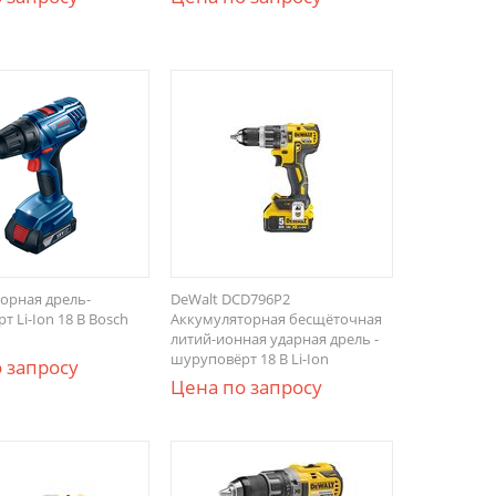
орная дрель-
DeWalt DCD796P2
 Li-Ion 18 В Bosch
Аккумуляторная бесщёточная
литий-ионная ударная дрель -
шуруповёрт 18 В Li-Ion
 запросу
Цена по запросу