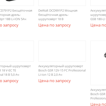
CD791P2 Бесщёточная
DeWalt DCD991P2 Мощная
Аккумулят
торная дрель-
бесщёточная дрель-
шуруповерт
рт 18В Li-ION 5Ач
шуруповёрт 18 В
GSB 180-LI
о запросу
Цена по запросу
Цена по
яторный шуруповерт
Аккумуляторный шуруповерт
 18 V-EC TE
Bosch GSR 12V-15 FC Professional
al 18 В 5,0 Ач
Li-Ion 12 В 2,0 Ач
о запросу
Цена по запросу
Аккумуля
Bosch GSR 
Professiona
Цена по