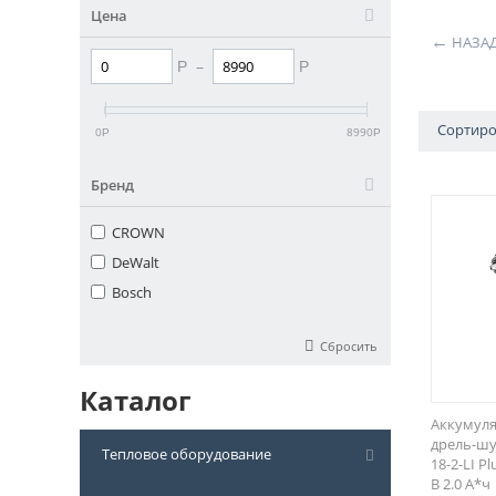
Цена
НАЗА
–
Р
Р
Сортиро
0
8990
Р
Р
Бренд
CROWN
DeWalt
Bosch
Сбросить
Каталог
Аккумуля
дрель-шу
Тепловое оборудование
18-2-LI Pl
В 2.0 А*ч