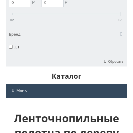
–
Р
Р
0
0
Р
Р
Бренд
JET
Сбросить
Каталог
Меню
Ленточнопильные
полотна по дереву