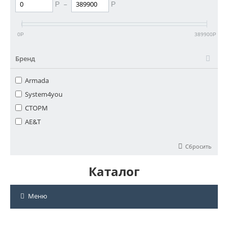
–
Р
Р
0
389900
Р
Р
Бренд
Armada
System4you
СТОРМ
AE&T
Сбросить
Каталог
Меню