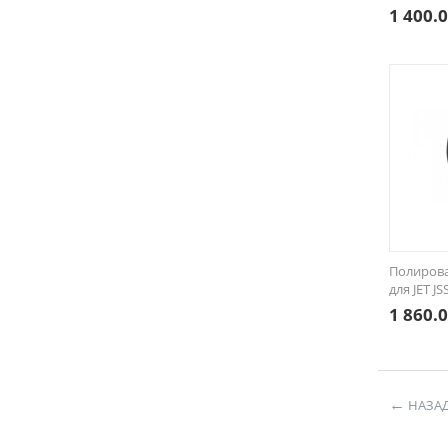
1 400.
Полиров
для JET J
1 860.
НАЗА