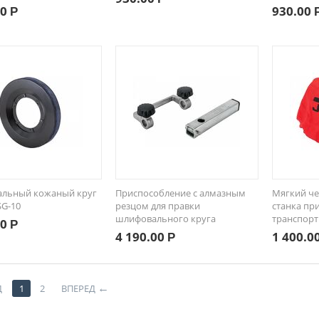
00
930.00
Р
альный кожаный круг
Приспособление с алмазным
Мягкий че
SSG-10
резцом для правки
станка пр
шлифовального круга
транспорт
00
Р
4 190.00
1 400.0
Р
Д
1
2
ВПЕРЕД