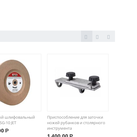
ый шлифовальный
Приспособление для заточки
SG-10 JET
ножей рубанков и столярного
инструмента
00
Р
1 400.00
Р