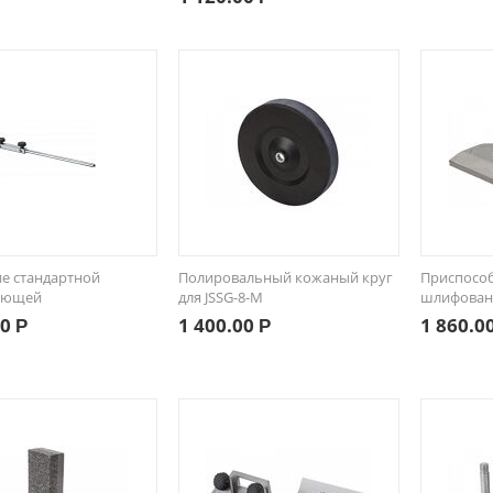
е стандартной
Полировальный кожаный круг
Приспособ
яющей
для JSSG-8-M
шлифован
00
1 400.00
1 860.0
Р
Р