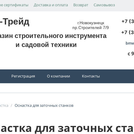
е сертификаты
Доставка и оплата
Возврат
Самовывоз
-Трейд
+7 (
г.Новокузнецк
пр.Строителей 7/9
+7 (
азин строительного инструмента
bmw
и садовой техники
с 
Регистрация
О компании
Контакты
стка
/
Оснастка для заточных станков
астка для заточных ст