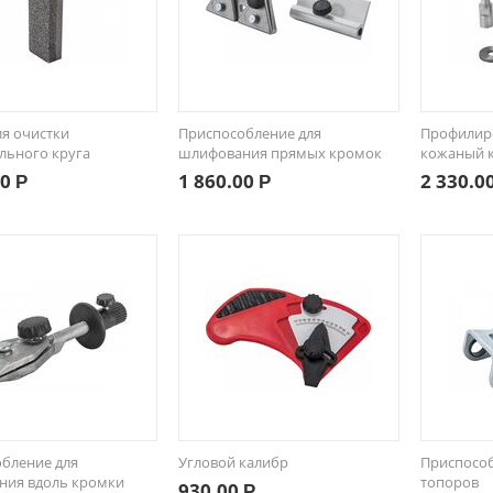
ля очистки
Приспособление для
Профилир
льного круга
шлифования прямых кромок
кожаный 
00
1 860.00
2 330.0
Р
Р
бление для
Угловой калибр
Приспособ
ния вдоль кромки
топоров
930.00
Р