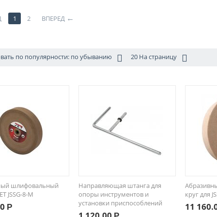
Д
1
2
ВПЕРЕД
вать по популярности: по убыванию
20 На страницу
ный шлифовальный
Направляющая штанга для
Абразивн
JET JSSG-8-M
опоры инструментов и
круг для JS
установки приспособлений
00
11 160.
Р
1 120.00
Р