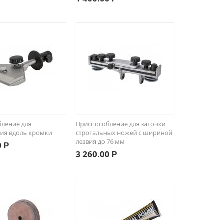
ление для
Приспособление для заточки
ия вдоль кромки
строгальных ножей с шириной
лезвия до 76 мм
0
Р
3 260.00
Р