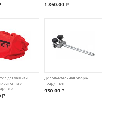
1 860.00
Р
Р
хол для защиты
Дополнительная опора-
и хранении и
подручник
ировке
930.00
Р
0
Р