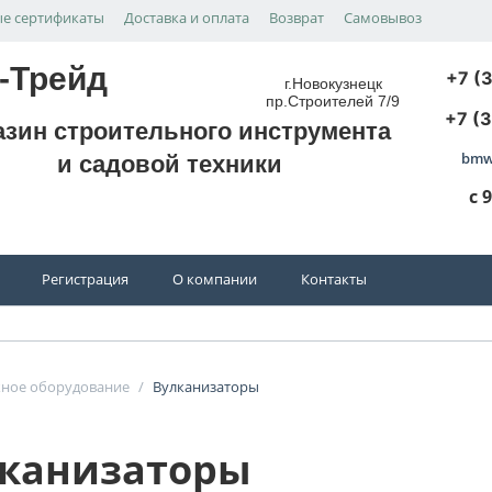
е сертификаты
Доставка и оплата
Возврат
Самовывоз
-Трейд
+7 (
г.Новокузнецк
пр.Строителей 7/9
+7 (
азин строительного инструмента
bmw
и садовой техники
с 
Регистрация
О компании
Контакты
ное оборудование
/
Вулканизаторы
канизаторы