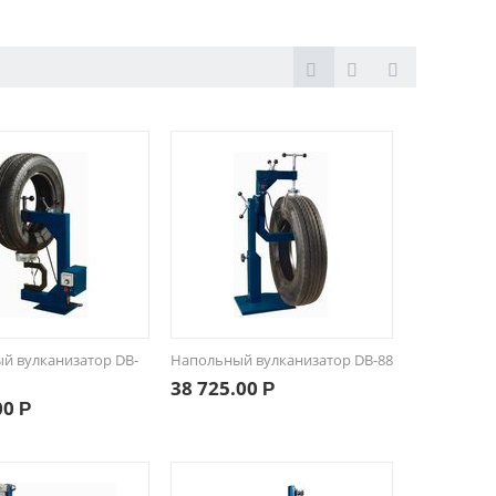
й вулканизатор DB-
Напольный вулканизатор DB-88
38 725.00
Р
00
Р