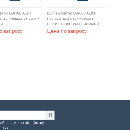
атор DB-18B AE&T
Вулканизатор DB-08B AE&T
ый с пневматическим
настольный с таймером и
ом
пневматическим прижимом
о запросу
Цена по запросу
ю
Согласие на обработку
анных