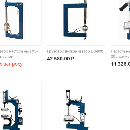
атор настольный XB-
Грузовой вулканизатор DB-900
Настольны
еносной
08 с тайм
42 580.00
Р
о запросу
11 326.