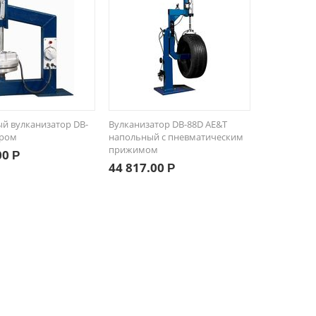
й вулканизатор DB-
Вулканизатор DB-88D AE&T
ером
напольный с пневматическим
прижимом
00
Р
44 817.00
Р