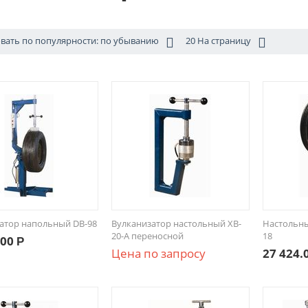
вать по популярности: по убыванию
20 На страницу
атор напольный DB-98
Вулканизатор настольный XB-
Настольны
20-A переносной
18
.00
Р
Цена по запросу
27 424.