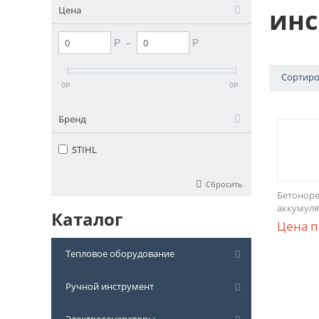
инс
Цена
–
Р
Р
Сортиро
0
0
Р
Р
Бренд
STIHL
Сбросить
Бетоноре
аккумул
Каталог
Цена п
Тепловое оборудование
Ручной инструмент