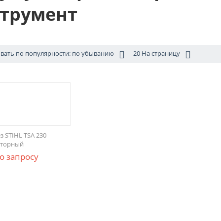
трумент
вать по популярности: по убыванию
20 На страницу
з STIHL TSA 230
яторный
о запросу