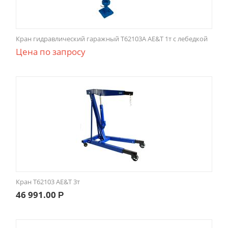
Кран гидравлический гаражный Т62103A AE&T 1т с лебедкой
Цена по запросу
Кран Т62103 AE&T 3т
46 991.00
Р