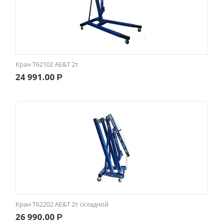
Кран Т62102 AE&T 2т
24 991.00
Р
Кран Т62202 AE&T 2т складной
26 990.00
Р