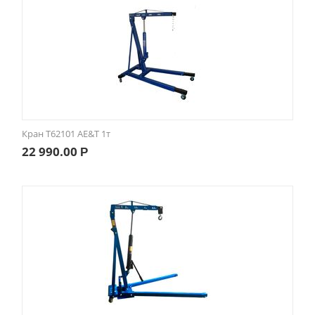
Кран Т62101 AE&T 1т
22 990.00
Р