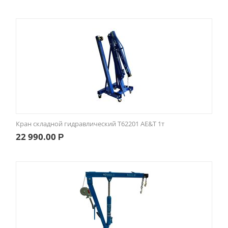
Кран складной гидравлический Т62201 AE&T 1т
22 990.00
Р