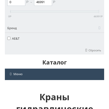
–
Р
Р
0
46991
Р
Р
Бренд
AE&T
Сбросить
Каталог
Меню
Краны
гидравлические