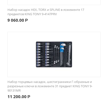
Набор насадок HEX, TORX и SPLINE в ложементе 17
предметов KING TONY 9-4147PRV
9 060.00
Р
Набор торцевых насадок, шестигранники Г-образные и
разрезные ключи в ложементе 31 предмет KING TONY 9-
90131MR
11 200.00
Р