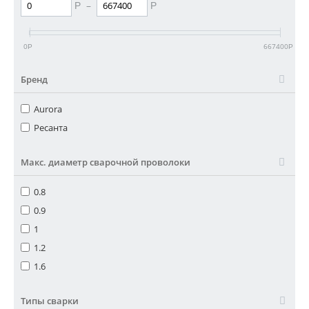
–
Р
Р
0
667400
Р
Р
Бренд
Aurora
Ресанта
Макс. диаметр сварочной проволоки
0.8
0.9
1
1.2
1.6
Типы сварки