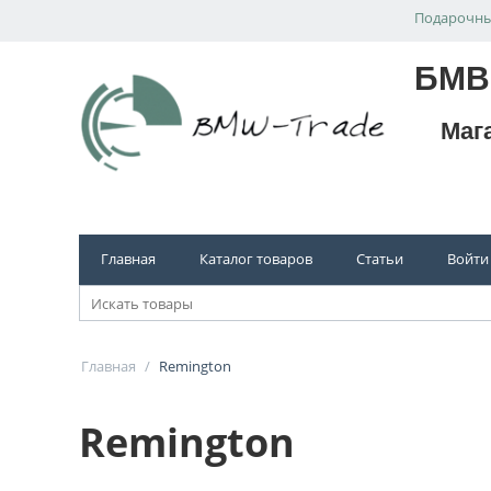
Подарочны
БМВ
Маг
Главная
Каталог товаров
Статьи
Войти
Главная
/
Remington
Remington