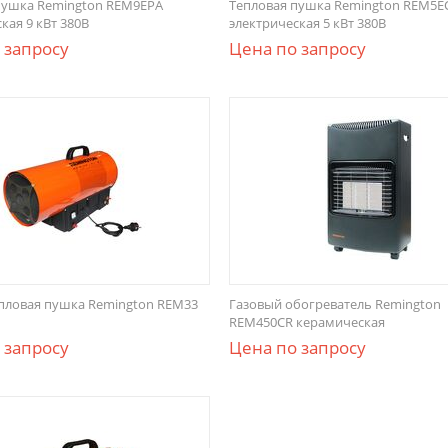
пушка Remington REM9EPA
Тепловая пушка Remington REM5E
кая 9 кВт 380В
электрическая 5 кВт 380В
 запросу
Цена по запросу
епловая пушка Remington REM33
Газовый обогреватель Remington
REM450CR керамическая
 запросу
Цена по запросу