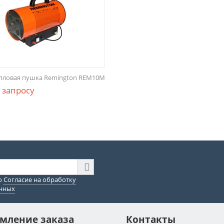
епловая пушка Remington REM10M
 запросу
ю
Согласие на обработку
анных
мление заказа
Контакты