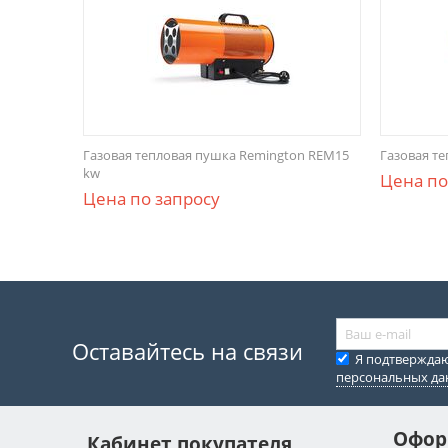
Газовая тепловая пушка Remington REM15
Газовая т
kw
Цена по
Цена по запросу
Оставайтесь на связи
Я подтвержда
персональных д
Офор
Кабинет покупателя