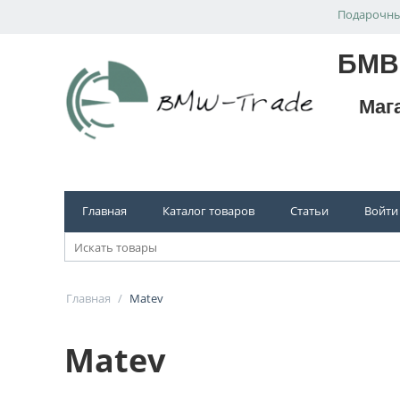
Подарочны
БМВ
Маг
Главная
Каталог товаров
Статьи
Войти
Главная
/
Matev
Matev